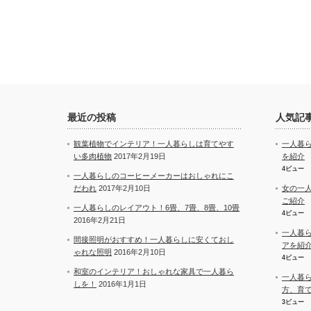
最近の投稿
人気記
観葉植物でインテリア！一人暮らしは育てやす
一人暮
い多肉植物
2017年2月19日
を紹介
4ビュー
一人暮らしのコーヒーメーカーはおしゃれにこ
だわれ
2017年2月10日
女の一
ご紹介
一人暮らしのレイアウト！6畳、7畳、8畳、10畳
4ビュー
2016年2月21日
一人暮
間接照明がおすすめ！一人暮らしに安くておし
アを紹
ゃれな照明
2016年2月10日
4ビュー
和室のインテリア！おしゃれな家具で一人暮ら
一人暮
しを！
2016年1月1日
方、育
3ビュー