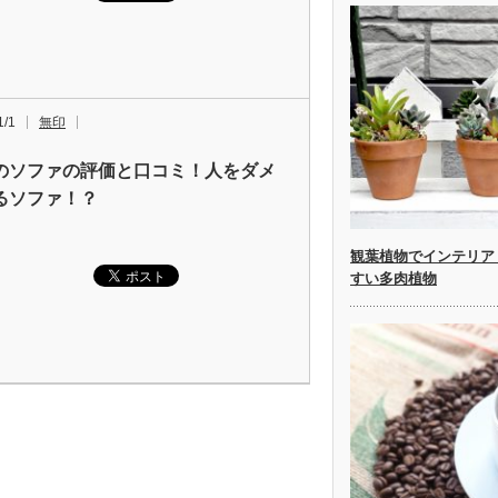
1/1
無印
のソファの評価と口コミ！人をダメ
るソファ！？
観葉植物でインテリア
すい多肉植物