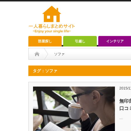
部屋探し
引越し
インテリア
ソファ
タグ：ソファ
2015/1
無印
口コ
…