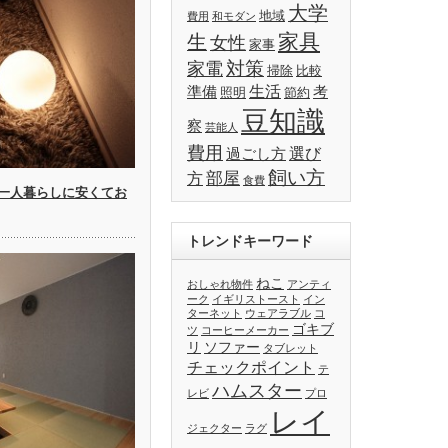
大学
地域
費用
和モダン
家具
生
女性
家事
対策
家電
掃除
比較
生活
準備
考
照明
節約
豆知識
察
芸能人
費用
選び
過ごし方
飼い方
部屋
方
食費
一人暮らしに安くてお
トレンドキーワード
ねこ
おしゃれ物件
アンティ
ーク
イギリストースト
イン
ターネット
ウェアラブル
コ
ゴキブ
ツ
コーヒーメーカー
リ
ソファー
タブレット
チェックポイント
テ
ハムスター
レビ
プロ
レイ
ジェクター
ラグ