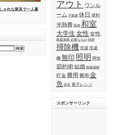
アウト
ワンル
しゃれな家具で一人暮
休日
ーム
便利
不動産
和室
光熱費
収納
大学生
女性
女性
家庭菜園
必要なもの
挨拶
掃除機
洗濯
洗濯
照明
無印
機
男性
節約術
結婚
観葉植物
金
費用
貯金
費用
魚
電子レンジ
防音
スポンサーリンク