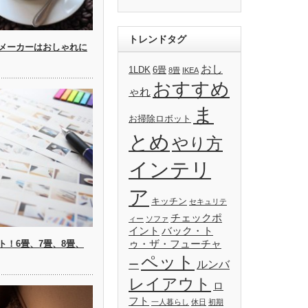
トレンドタグ
メーカーはおしゃれに
おし
1LDK
6畳
8畳
IKEA
おすすめ
ゃれ
ま
お掃除ロボット
とめ
やり方
インテリ
ア
キッチン
セキュリテ
チェックポ
ィー
ソファ
イント
バック・ト
ト！6畳、7畳、8畳、
ゥ・ザ・フューチャ
ペット
ルンバ
ー
レイアウト
ロ
フト
一人暮らし
休日
初期