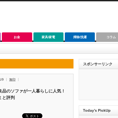
お金
家具/家電
掃除/洗濯
コラム
スポンサーリンク
1/9
無印
良品のソファが一人暮らしに人気！
ミと評判
Today’s PickUp