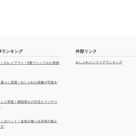
事ランキング
外部リンク
おしゃれインテリアランキング
らしのレイアウト！8畳でシンプルな実例
人暮らし部屋！おしゃれな画像や写真を
らしと和室！模様替えの方法とインテリ
介
らしのペット！金魚が食べる水草の植え
て方