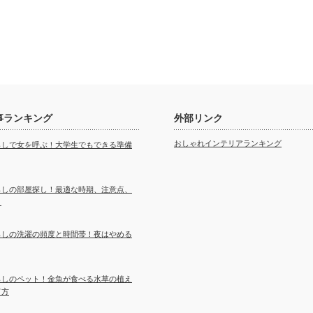
事ランキング
外部リンク
おしゃれインテリアランキング
らしで女を呼ぶ！大学生でもできる準備
らしの部屋探し！最適な時期、注意点、
ト
らしの洗濯の頻度と時間帯！夜はやめる
らしのペット！金魚が食べる水草の植え
て方