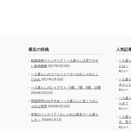
最近の投稿
人気記
観葉植物でインテリア！一人暮らしは育てやす
一人暮
い多肉植物
2017年2月19日
とは！
3ビュー
一人暮らしのコーヒーメーカーはおしゃれにこ
だわれ
2017年2月10日
一人暮
ポイン
一人暮らしのレイアウト！6畳、7畳、8畳、10畳
2ビュー
2016年2月21日
一人暮
間接照明がおすすめ！一人暮らしに安くておし
べき？
ゃれな照明
2016年2月10日
2ビュー
和室のインテリア！おしゃれな家具で一人暮ら
一人暮
しを！
2016年1月1日
方、育
2ビュー