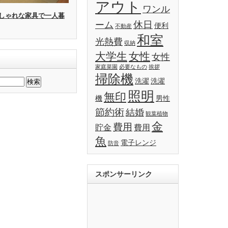
アウト
ワンル
しゃれな家具で一人暮
休日
ーム
便利
不動産
和室
光熱費
収納
大学生
女性
女性
家庭菜園
必要なもの
挨拶
掃除機
洗濯
洗濯
照明
無印
機
男性
節約術
結婚
観葉植物
金
費用
貯金
費用
魚
電子レンジ
防音
スポンサーリンク