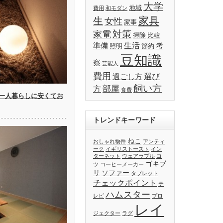
大学
地域
費用
和モダン
家具
生
女性
家事
対策
家電
掃除
比較
生活
準備
考
照明
節約
豆知識
察
芸能人
費用
選び
過ごし方
飼い方
部屋
方
食費
一人暮らしに安くてお
トレンドキーワード
ねこ
おしゃれ物件
アンティ
ーク
イギリストースト
イン
ターネット
ウェアラブル
コ
ゴキブ
ツ
コーヒーメーカー
リ
ソファー
タブレット
チェックポイント
テ
ハムスター
レビ
プロ
レイ
ジェクター
ラグ