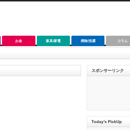
お金
家具/家電
掃除/洗濯
コラム
スポンサーリンク
Today’s PickUp