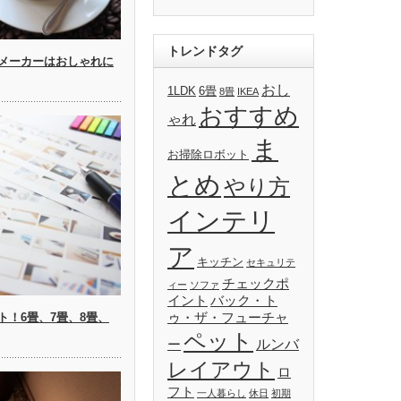
トレンドタグ
メーカーはおしゃれに
おし
1LDK
6畳
8畳
IKEA
おすすめ
ゃれ
ま
お掃除ロボット
とめ
やり方
インテリ
ア
キッチン
セキュリテ
チェックポ
ィー
ソファ
イント
バック・ト
ト！6畳、7畳、8畳、
ゥ・ザ・フューチャ
ペット
ルンバ
ー
レイアウト
ロ
フト
一人暮らし
休日
初期