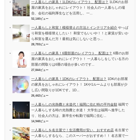
一人暮らしの家具！1LDKのレイアウト、配置は？
1LDKのお部
屋の家具をおしゃれにレイアウト！ 社会人の一人暮らしの場
合、会社の福利厚生などを活用し、一...
52,140ビュー
一人暮らしと和室！模様替えの方法とインテリアを紹介
やっぱ
り和室を模様替えしたい！ 和室でもいいや！！と家賃が安いか
ら和室を選んだ方！最初は気にしないと思っ...
28,793ビュー
一人暮らしの家具！6畳部屋のレイアウト、配置は？
6畳のお部
屋の家具をおしゃれにレイアウト！ 一人暮らしをしている方の
部屋の間取りは6畳の場合が多いのです...
27,844ビュー
一人暮らしの家具！1DKのレイアウト、配置は？
1DKのお部屋
の家具をおしゃれにレイアウト！ 1Kや1ルームよりも部屋が少
し広い間取りが1DKです。1D...
26,442ビュー
一人暮らしの光熱費と水道代！福岡に住む時の平均金額
福岡で
一人暮らしする時の光熱費と水道！ 大学生は福岡へ進学した
り、社会人の方は、新卒生や転勤で福岡に住む...
14,948ビュー
一人暮らしを名古屋で！生活費用が安い、おすすめ店
名古屋で
一人暮らしするなら、このスーパーがおすすめ！！ 名古屋で一