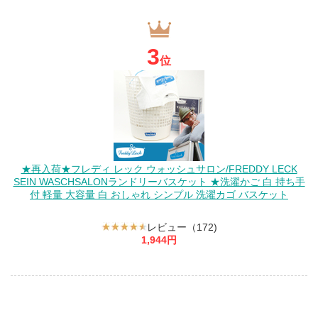
3
位
★再入荷★フレディ レック ウォッシュサロン/FREDDY LECK
SEIN WASCHSALONランドリーバスケット ★洗濯かご 白 持ち手
付 軽量 大容量 白 おしゃれ シンプル 洗濯カゴ バスケット
レビュー（172)
1,944円