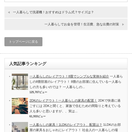
一人暮らしで洗濯機！おすすめはドラム式？サイズは？
一人暮らしでお金を管理！生活費、急な出費の対策
トップページに戻る
人気記事ランキング
一人暮らしのレイアウト！8畳でシンプルな実例を紹介
一人暮ら
しの8畳部屋のレイアウト！ 8畳のお部屋に住んでいる一人暮ら
しの方も多いのでは？ 一人暮らしの...
125,707ビュー
2DKのレイアウト！一人暮らしの家具の配置！
2DKで快適に過
ごすには 2DKと聞くと、家族で住むための間取りと考えている
人も多いと思いますが、、実は...
61,933ビュー
一人暮らしの家具！1LDKのレイアウト、配置は？
1LDKのお部
屋の家具をおしゃれにレイアウト！ 社会人の一人暮らしの場