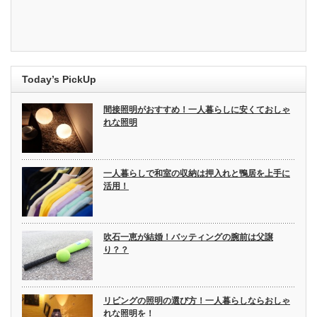
Today’s PickUp
間接照明がおすすめ！一人暮らしに安くておしゃ
れな照明
一人暮らしで和室の収納は押入れと鴨居を上手に
活用！
吹石一恵が結婚！バッティングの腕前は父譲
り？？
リビングの照明の選び方！一人暮らしならおしゃ
れな照明を！