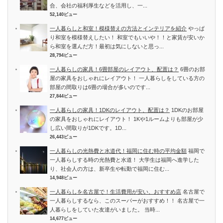
合、会社の福利厚生などを活用し、一...
52,140ビュー
一人暮らしと和室！模様替えの方法とインテリアを紹介
やっぱ
り和室を模様替えしたい！ 和室でもいいや！！と家賃が安いか
ら和室を選んだ方！最初は気にしないと思っ...
28,794ビュー
一人暮らしの家具！6畳部屋のレイアウト、配置は？
6畳のお部
屋の家具をおしゃれにレイアウト！ 一人暮らしをしている方の
部屋の間取りは6畳の場合が多いのです...
27,844ビュー
一人暮らしの家具！1DKのレイアウト、配置は？
1DKのお部屋
の家具をおしゃれにレイアウト！ 1Kや1ルームよりも部屋が少
し広い間取りが1DKです。1D...
26,443ビュー
一人暮らしの光熱費と水道代！福岡に住む時の平均金額
福岡で
一人暮らしする時の光熱費と水道！ 大学生は福岡へ進学した
り、社会人の方は、新卒生や転勤で福岡に住む...
14,948ビュー
一人暮らしを名古屋で！生活費用が安い、おすすめ店
名古屋で
一人暮らしするなら、このスーパーがおすすめ！！ 名古屋で一
人暮らしをしていた友達がいました。 当時...
14,677ビュー