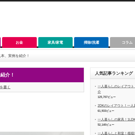
お金
家具/家電
掃除/洗濯
コラム
見本、実例を紹介！
人気記事ランキング
を紹介！
一人暮らしのレイアウト
を書く
介
125,707ビュー
2DKのレイアウト！一
61,933ビュー
一人暮らしの家具！1LD
52,140ビュー
一人暮らしと和室！模様