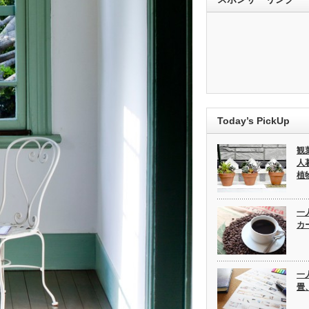
Today’s PickUp
観
人
植
一
カ
一
畳