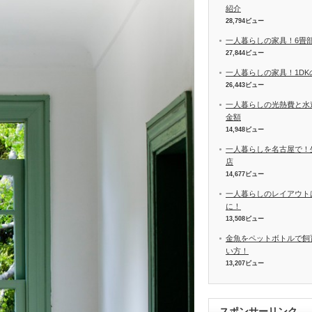
紹介
28,794ビュー
一人暮らしの家具！6畳
27,844ビュー
一人暮らしの家具！1D
26,443ビュー
一人暮らしの光熱費と水
金額
14,948ビュー
一人暮らしを名古屋で！
店
14,677ビュー
一人暮らしのレイアウト
に！
13,508ビュー
金魚をペットボトルで飼
い方！
13,207ビュー
スポンサーリンク