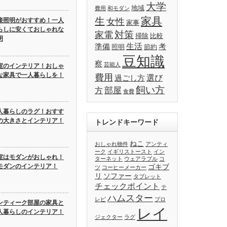
大学
地域
費用
和モダン
家具
生
接照明がおすすめ！一人
女性
家事
らしに安くておしゃれな
対策
家電
掃除
比較
明
生活
準備
考
照明
節約
豆知識
察
芸能人
室のインテリア！おしゃ
な家具で一人暮らしを！
費用
選び
過ごし方
飼い方
部屋
方
食費
人暮らしのラグ！おすす
の大きさとインテリア！
トレンドキーワード
ねこ
おしゃれ物件
アンティ
ーク
イギリストースト
イン
室はモダンがおしゃれ！
ターネット
ウェアラブル
コ
モダンのインテリア！
ゴキブ
ツ
コーヒーメーカー
リ
ソファー
タブレット
チェックポイント
テ
ハムスター
レビ
プロ
ンティーク部屋の家具と
レイ
人暮らしのインテリア！
ジェクター
ラグ