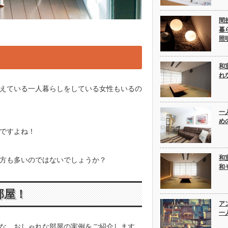
間
暮
照
！
和
れ
えている一人暮らしをしている女性もいるの
一
め
ですよね！
和
方も多いのではないでしょうか？
和
部屋！
ア
一
な、おしゃれな部屋の実例をご紹介します。