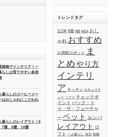
トレンドタグ
おし
1LDK
6畳
8畳
IKEA
おすすめ
ゃれ
ま
お掃除ロボット
とめ
やり方
葉植物でインテリア！一
暮らしは育てやすい多肉
インテリ
物
ア
キッチン
セキュリテ
人暮らしのコーヒーメー
チェックポ
ィー
ソファ
ーはおしゃれにこだわれ
イント
バック・ト
ゥ・ザ・フューチャ
ペット
ルンバ
ー
人暮らしのレイアウト！6
レイアウト
ロ
、7畳、8畳、10畳
フト
一人暮らし
休日
初期