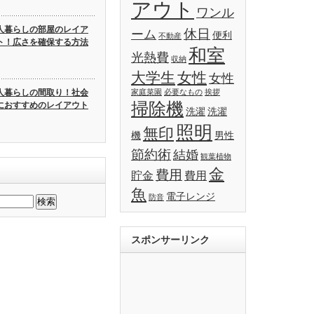
アウト
ワンル
人暮らしの部屋のレイア
休日
ーム
便利
不動産
ト！広さを確保する方法
和室
光熱費
収納
大学生
女性
女性
人暮らしの間取り！社会
家庭菜園
必要なもの
挨拶
掃除機
におすすめのレイアウト
洗濯
洗濯
照明
無印
機
男性
節約術
結婚
観葉植物
金
費用
貯金
費用
魚
電子レンジ
防音
スポンサーリンク